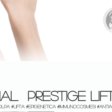
Quick View
AL PRESTIGE LIF
MPOLPA #LIFTA #EPIGENETICA #immunocosmesi #ANTI