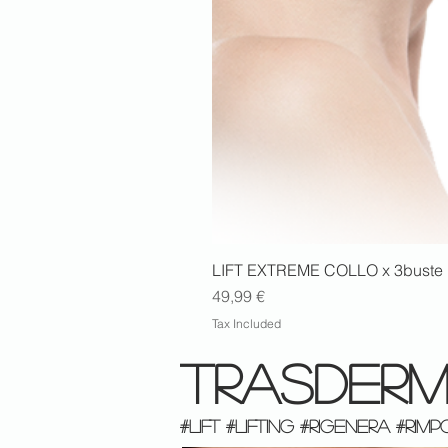
LIFT EXTREME COLLO x 3buste
Price
49,99 €
Tax Included
TRASDERM
#LIFT #LIFTING #RIGENERA #RI