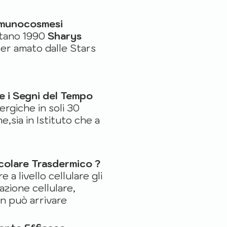
mmunocosmesi
ntano 1990
Sharys
per amato dalle Stars
e i Segni del Tempo
nergiche in soli 30
e,sia in Istituto che a
olare Trasdermico ?
 a livello cellulare gli
razione cellulare,
n può arrivare