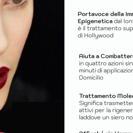
Portavoce della I
Epigenetica
dal lo
è il trattamento su
di Hollywood
Aiuta a Combatter
in quattro azioni si
minuti di applicazion
Domicilio
Trattamento Molec
Significa trasmettere
attivi per la rigene
laddove un siero no