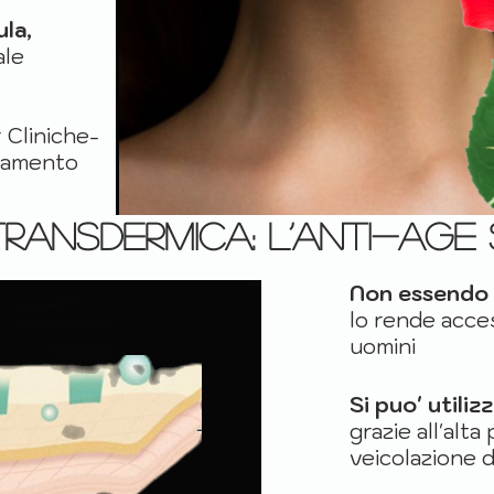
ula,
ale
 Cliniche-
ttamento
ransdermica: l’Anti-age
Non essendo 
lo rende acces
uomini
Si puo' utiliz
grazie all'alta
veicolazione d