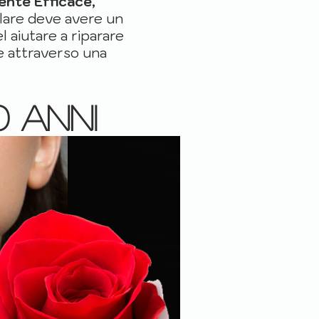
ente Efficace,
olare deve avere un
l aiutare a riparare
le attraverso una
0 anni