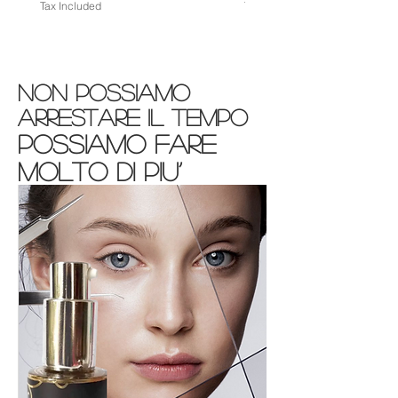
Tax Included
Tax Included
Non possiamo
arrestare il tempo
possiamo fare
molto di piu’