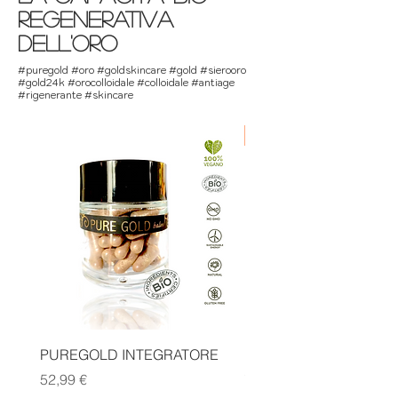
regenerativa
dell'oro
#puregold #oro #goldskincare #gold #sierooro
#gold24k #orocolloidale #colloidale #antiage
#rigenerante #skincare
new formula molecolare
PUREGOLD INTEGRATORE
PUREGOLD EXTRA CU
Price
Price
52,99 €
79,99 €